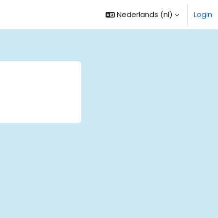
Nederlands ‎(nl)‎
Login