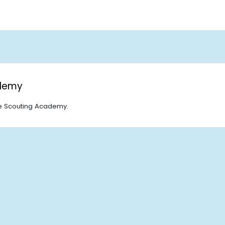
Pagina
demy
 de Scouting Academy.